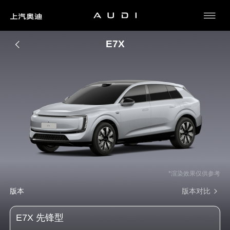
AUDI
车
AUDI
型
品
AUDI
热
门
牌
生
AUDI
搜
索
活
天
AUDI
地
招
用
募
户