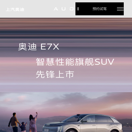
预约试驾
AUDI
车
AUDI
型
品
AUDI
热
门
牌
生
AUDI
搜
索
活
天
AUDI
地
招
用
募
户