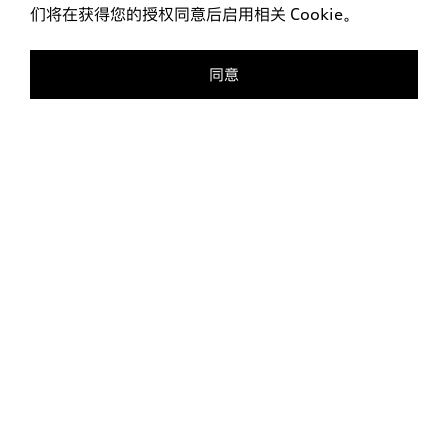
们将在获得您的授权同意后启用相关 Cookie。
同意
预约试驾
智能客服
下载
上汽奥迪 APP
全新“上汽奥迪APP”将为您量身定制专属上汽奥迪的官方社
区，打造一站式车生活全新体验！ 扫码下载，即刻开“7”体
验！