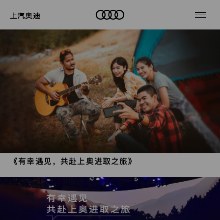
奥
迪
奥
车
迪
奥
热
门
型
品
迪
奥
搜
索
牌
生
迪
奥
《有幸遇见，共赴上奥进取之旅》
奥
迪
活
天
迪
用
Q5
e-
地
招
户
tron