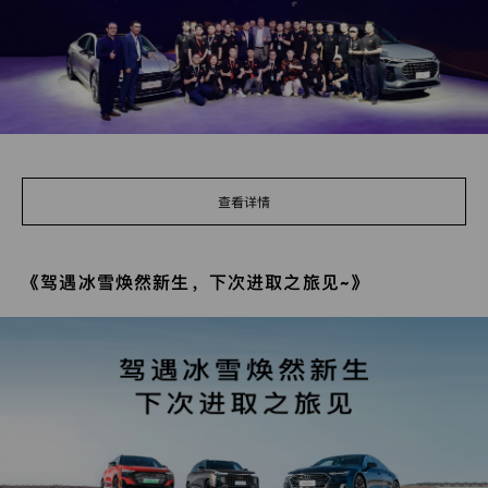
奥
募
中
迪
Q6
心
奥
迪
A7L
查看详情
《驾遇冰雪焕然新生，下次进取之旅见~》